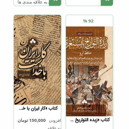
افزودن به علاقه مندی ها
92 %
کتاب «کار ایران با خداست»
کتاب «زبده التواریخ بایسنغری»
150,000
تومان
افزودن
به علاقه