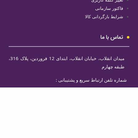
فاکتور سازمانی
شرایط بازگردانی کالا
تماس با ما
میدان انقلاب، خیابان انقلاب، ابتدای 12 فروردین، پلاک 316،
طبقه چهارم
شماره تلفن ارتباط سریع و پشتیبانی :
09368764391
© کپی رایت نشر آماره 1388 – 1401
وب رمز
طراحی سایت و سئو :